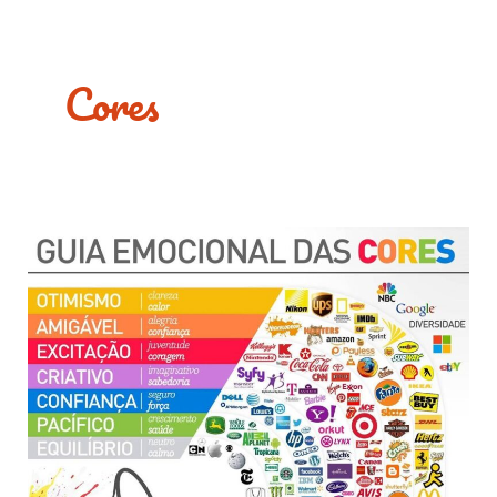
a
l
t
Cores
Guia
Emocional
das
Cores
–
Análise
Grandes
Marcas