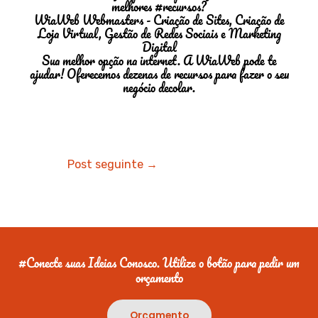
melhores #recursos?
WiaWeb Webmasters - Criação de Sites, Criação de
Loja Virtual, Gestão de Redes Sociais e Marketing
Digital
Sua melhor opção na internet. A WiaWeb pode te
ajudar! Oferecemos dezenas de recursos para fazer o seu
negócio decolar.
Post seguinte
→
#Conecte suas Ideias Conosco. Utilize o botão para pedir um
orçamento
Orçamento